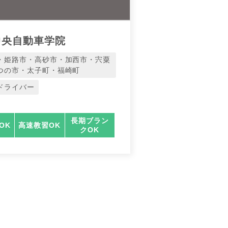
中央自動車学院
・姫路市・高砂市・加西市・宍粟
つの市・太子町・福崎町
ドライバー
長期ブラン
OK
高速教習OK
クOK