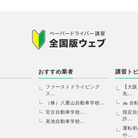
おすすめ業者
講習ト
ファーストドライビング
【大阪
ス...
先...
（株）八重山自動車学校...
自転.
宮古自動車学校...
指定自
許...
美池自動車学校...
運転初
や...