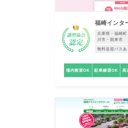
福崎インタ
兵庫県・福崎町
川市・朝来市
無料送迎バスあ
場内教習OK
駐車練習OK
高