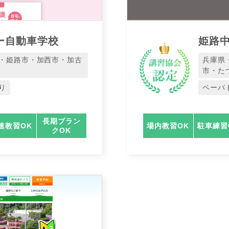
ー自動車学校
姫路
・姫路市・加西市・加古
兵庫県
市・た
り
ペーパ
長期ブラン
速教習OK
場内教習OK
駐車練習
クOK