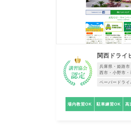
関西ドライ
兵庫県・姫路市
西市・小野市・
ペーパードライ
場内教習OK
駐車練習OK
高