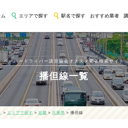
ーム
エリアで探す
駅名で探す
おすすめ業者
ペーパードライバー講習協会オススメ
業者検索サイト
播但線一覧
】
>
エリアで探す
>
近畿
>
兵庫県
>
播但線