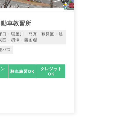
自動車教習所
守口・寝屋川・門真・鶴見区・旭
東区・摂津・四条畷
迎バス
ラン
クレジット
駐車練習OK
OK