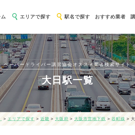
ーム
エリアで探す
駅名で探す
おすすめ業者
ペーパードライバー講習協会オススメ
業者検索サイト
大日駅一覧
】
>
エリアで探す
>
近畿
>
大阪府
>
大阪市営地下鉄
>
谷町線
>