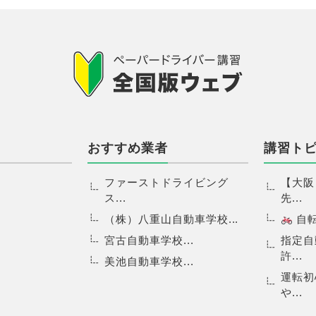
おすすめ業者
講習ト
ファーストドライビング
【大阪
ス...
先...
（株）八重山自動車学校...
自転.
宮古自動車学校...
指定自
許...
美池自動車学校...
運転初
や...