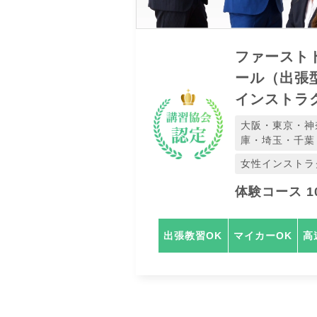
ファースト
ール（出張
インストラ
大阪・東京・神
庫・埼玉・千葉
女性インストラ
体験コース 10
出張教習OK
マイカーOK
高