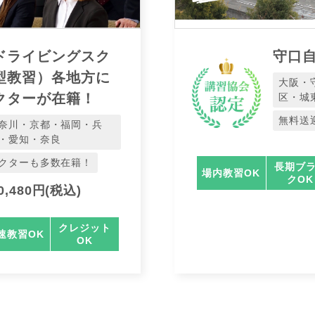
ドライビングスク
守口
型教習）各地方に
大阪・
クターが在籍！
区・城
無料送
奈川・京都・福岡・兵
・愛知・奈良
クターも多数在籍！
長期ブ
場内教習OK
クOK
,480円(税込)
クレジット
速教習OK
OK