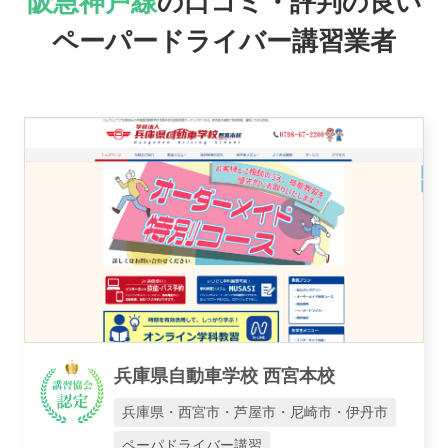
阪急神戸線
の口コミ・評判の良い
おすすめ業者
ペーパードライバー講習業者
講習トピックス
運営会社
兵庫県自動車学校 西宮本校
業者様登録はこちら
兵庫県・西宮市・芦屋市・尼崎市・伊丹市
ペーパドライバー講習