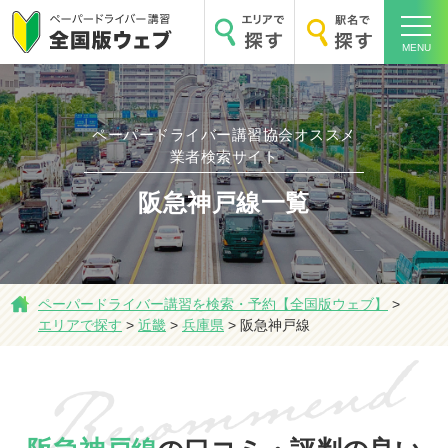
MENU
ペーパードライバー講習協会オススメ
ホーム
業者検索サイト
阪急神戸線一覧
エリアで探す
ペーパードライバー講習を検索・予約【全国版ウェブ】
>
エリアで探す
>
近畿
>
兵庫県
>
阪急神戸線
駅名で探す