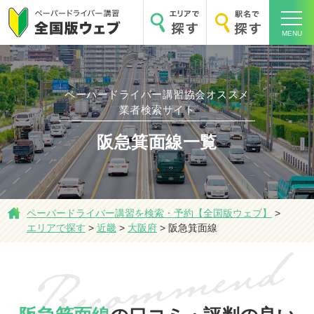
MENU
ペーパードライバー講習協会オススメ
ホーム
業者検索サイト
阪急箕面線一覧
エリアで探す
ペーパードライバー講習を検索・予約【全国版ウェブ】
>
エリアで探す
>
近畿
>
大阪府
>
阪急箕面線
駅名で探す