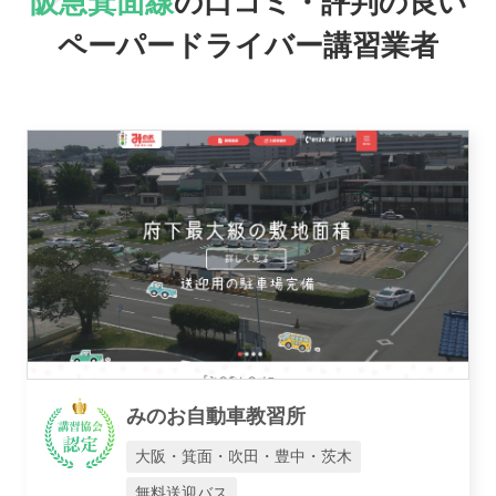
阪急箕面線
の口コミ・評判の良い
おすすめ業者
ペーパードライバー講習業者
講習トピックス
運営会社
みのお自動車教習所
業者様登録はこちら
大阪・箕面・吹田・豊中・茨木
無料送迎バス