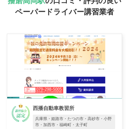
播磨高岡駅
の口コミ・評判の良い
おすすめ業者
ペーパードライバー講習業者
講習トピックス
運営会社
西播自動車教習所
業者様登録はこちら
兵庫県・姫路市・たつの市・高砂市・小野
市・加西市・福崎町・太子町