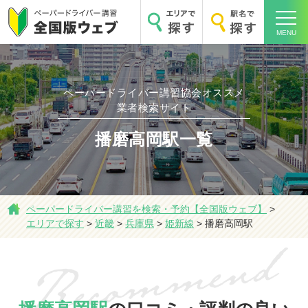
MENU
ペーパードライバー講習協会オススメ
ホーム
業者検索サイト
播磨高岡駅一覧
エリアで探す
ペーパードライバー講習を検索・予約【全国版ウェブ】
>
エリアで探す
>
近畿
>
兵庫県
>
姫新線
>
播磨高岡駅
駅名で探す