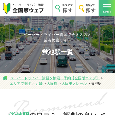
MENU
ペーパードライバー講習協会オススメ
業者検索サイト
ホーム
蛍池駅一覧
エリアで探す
ペーパードライバー講習を検索・予約【全国版ウェブ】
>
エリアで探す
>
近畿
>
大阪府
>
大阪モノレール
>
蛍池駅
駅名で探す