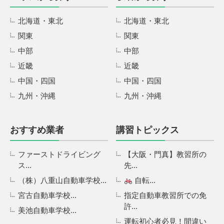
北海道・東北
北海道・東北
関東
関東
中部
中部
近畿
近畿
中国・四国
中国・四国
九州・沖縄
九州・沖縄
おすすめ業者
講習トピックス
ファーストドライビング
【大阪・門真】教習所の
ス...
先...
（株）八重山自動車学校...
自転...
宮古自動車学校...
指定自動車教習所での免
許...
美池自動車学校...
運転初心者必見！間違い