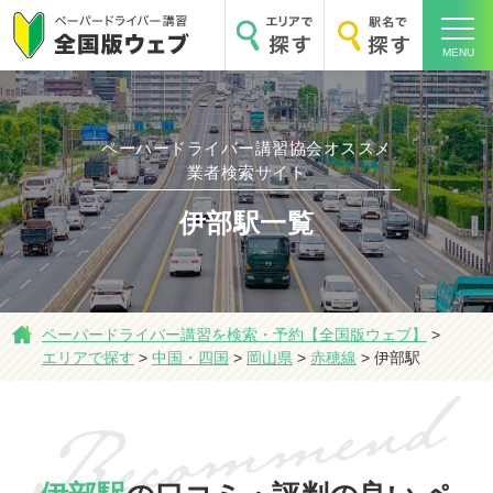
MENU
ペーパードライバー講習協会オススメ
ホーム
業者検索サイト
伊部駅一覧
エリアで探す
ペーパードライバー講習を検索・予約【全国版ウェブ】
>
エリアで探す
>
中国・四国
>
岡山県
>
赤穂線
>
伊部駅
駅名で探す