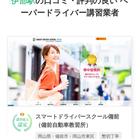
伊部駅
の口コミ・評判の良い
ペ
おすすめ業者
ーパードライバー講習業者
講習トピックス
運営会社
スマートドライバースクール備前
業者様登録はこちら
（備前自動車教習所）
岡山県・備前市・岡山市東区
懇切丁寧