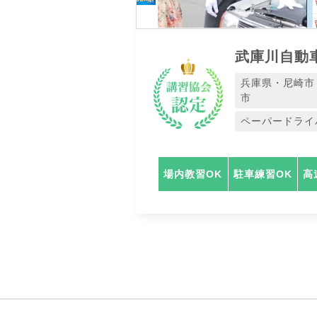
武庫川自動
兵庫県・尼崎市
市
ペーパードライ
場内教習OK
駐車練習OK
高