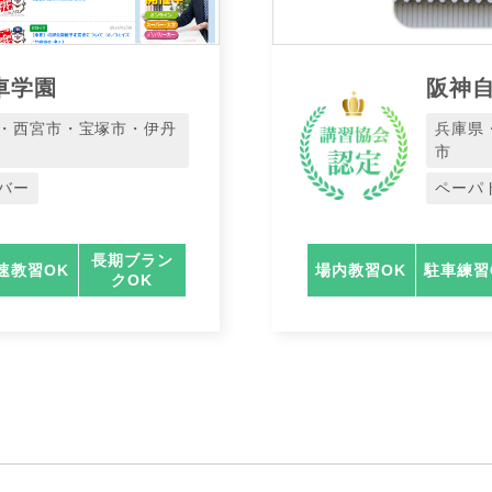
車学園
阪神
・西宮市・宝塚市・伊丹
兵庫県
市
バー
ペーパ
長期ブラン
速教習OK
場内教習OK
駐車練習
クOK