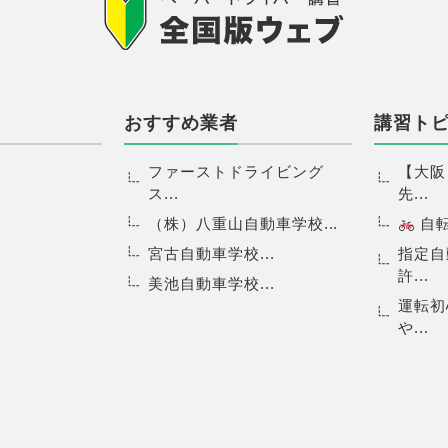
おすすめ業者
講習ト
ファーストドライビング
【大阪
ス...
先...
（株）八重山自動車学校...
自転.
宮古自動車学校...
指定自
許...
美池自動車学校...
運転初
や...