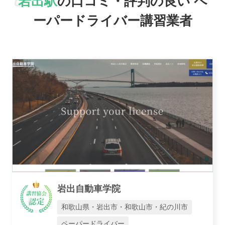
岩出駅
の口コミ・評判の良い
ペ
おすすめ業者
ーパードライバー講習業者
講習トピックス
運営会社
岩出自動車学院
業者様登録はこちら
和歌山県・岩出市・和歌山市・紀の川市
ペーパードライバー