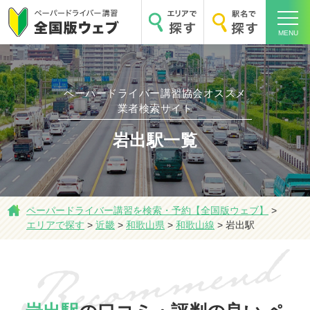
MENU
ペーパードライバー講習協会オススメ
ホーム
業者検索サイト
岩出駅一覧
エリアで探す
ペーパードライバー講習を検索・予約【全国版ウェブ】
>
エリアで探す
>
近畿
>
和歌山県
>
和歌山線
>
岩出駅
駅名で探す