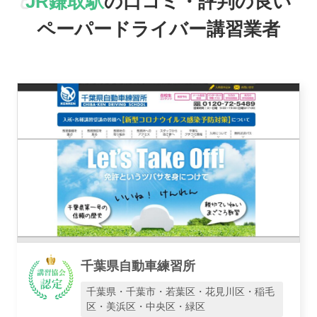
JR鎌取駅
の口コミ・評判の良い
おすすめ業者
ペーパードライバー講習業者
講習トピックス
運営会社
千葉県自動車練習所
業者様登録はこちら
千葉県・千葉市・若葉区・花見川区・稲毛
区・美浜区・中央区・緑区