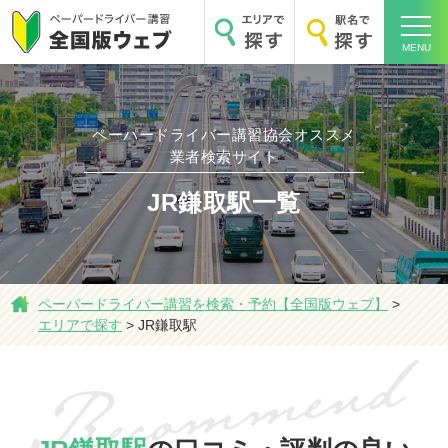
MENU
ペーパードライバー講習協会オススメ
ホーム
業者検索サイト
JR鎌取駅一覧
エリアで探す
ペーパードライバー講習を検索・予約【全国版ウェブ】
>
エリアで探す
>
JR鎌取駅
駅名で探す