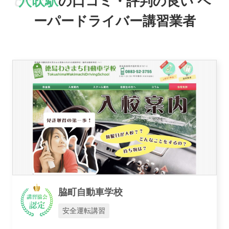
穴吹駅
の口コミ・評判の良い
ペ
おすすめ業者
ーパードライバー講習業者
講習トピックス
運営会社
業者様登録はこちら
脇町自動車学校
安全運転講習