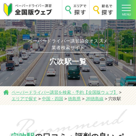
MENU
ペーパードライバー講習協会オススメ
ホーム
業者検索サイト
穴吹駅一覧
エリアで探す
ペーパードライバー講習を検索・予約【全国版ウェブ】
>
エリアで探す
>
中国・四国
>
徳島県
>
JR徳島線
>
穴吹駅
駅名で探す