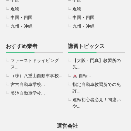
近畿
近畿
中国・四国
中国・四国
九州・沖縄
九州・沖縄
おすすめ業者
講習トピックス
ファーストドライビング
【大阪・門真】教習所の
ス...
先...
（株）八重山自動車学校...
自転...
宮古自動車学校...
指定自動車教習所での免
許...
美池自動車学校...
運転初心者必見！間違い
や...
運営会社