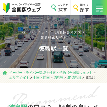
MENU
ペーパードライバー講習協会オススメ
業者検索サイト
ホーム
徳島駅一覧
エリアで探す
ペーパードライバー講習を検索・予約【全国版ウェブ】
>
エリアで探す
>
中国・四国
>
徳島県
>
JR徳島線
>
徳島駅
駅名で探す