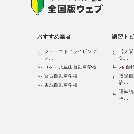
おすすめ業者
講習ト
ファーストドライビング
【大阪
ス...
先...
（株）八重山自動車学校...
自転.
宮古自動車学校...
指定自
許...
美池自動車学校...
運転初
や...