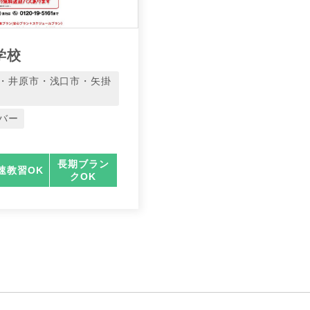
学校
・井原市・浅口市・矢掛
バー
長期ブラン
速教習OK
クOK