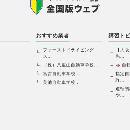
おすすめ業者
講習ト
ファーストドライビング
【大阪
ス...
先...
（株）八重山自動車学校...
自転.
宮古自動車学校...
指定自
許...
美池自動車学校...
運転初
や...