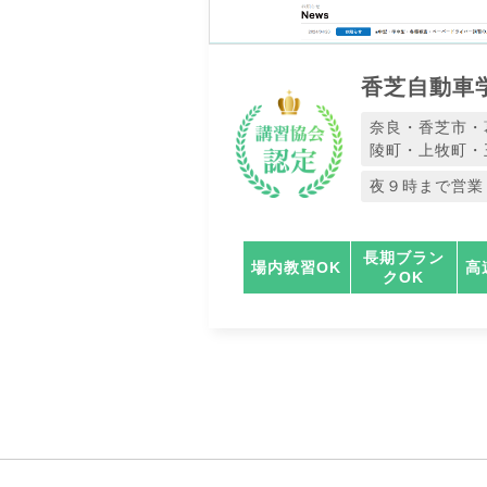
香芝自動車
奈良・香芝市・
陵町・上牧町・
夜９時まで営業
長期ブラン
場内教習OK
高
クOK