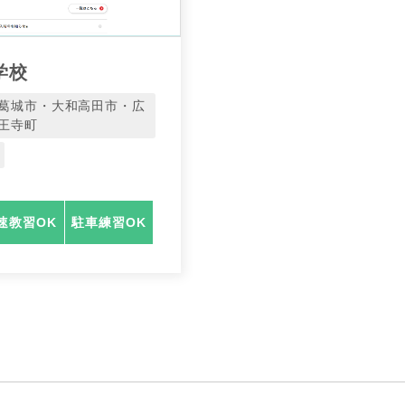
学校
葛城市・大和高田市・広
王寺町
速教習OK
駐車練習OK