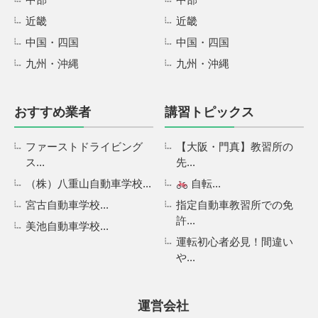
近畿
近畿
中国・四国
中国・四国
九州・沖縄
九州・沖縄
おすすめ業者
講習トピックス
ファーストドライビング
【大阪・門真】教習所の
ス...
先...
（株）八重山自動車学校...
自転...
宮古自動車学校...
指定自動車教習所での免
許...
美池自動車学校...
運転初心者必見！間違い
や...
運営会社