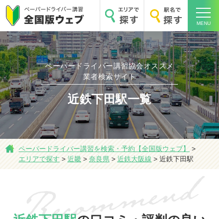
MENU
ペーパードライバー講習協会オススメ
業者検索サイト
ホーム
近鉄下田駅一覧
エリアで探す
ペーパードライバー講習を検索・予約【全国版ウェブ】
>
エリアで探す
>
近畿
>
奈良県
>
近鉄大阪線
>
近鉄下田駅
駅名で探す