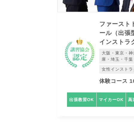
ファースト
ール（出張
インストラ
大阪・東京・神
庫・埼玉・千葉
女性インストラ
体験コース 10
出張教習OK
マイカーOK
高