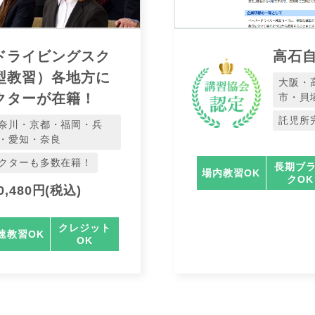
ドライビングスク
高石
型教習）各地方に
大阪・
クターが在籍！
市・貝
託児所
奈川・京都・福岡・兵
・愛知・奈良
クターも多数在籍！
長期ブ
場内教習OK
クOK
,480円(税込)
クレジット
速教習OK
OK