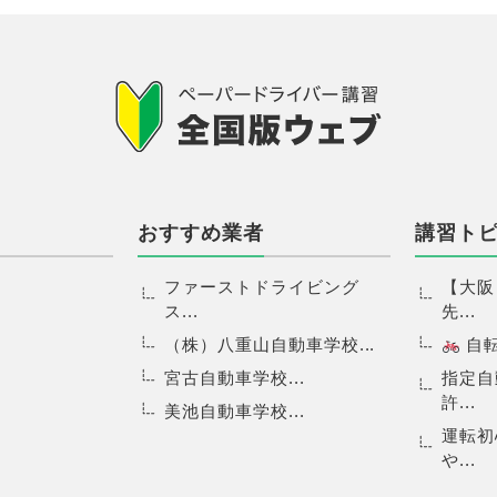
おすすめ業者
講習ト
ファーストドライビング
【大阪
ス...
先...
（株）八重山自動車学校...
自転.
宮古自動車学校...
指定自
許...
美池自動車学校...
運転初
や...