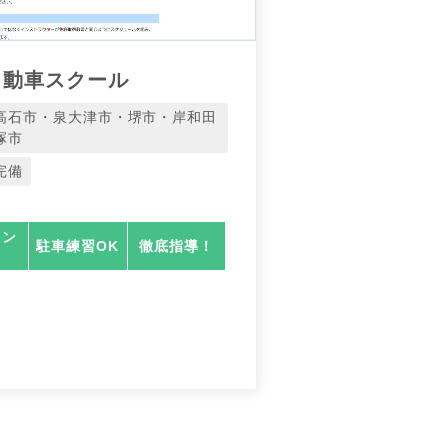
自動車スクール
高石市・泉大津市・堺市・岸和田
塚市
完備
ラン
駐車練習OK
徹底指導！