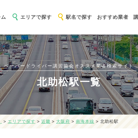
ーム
エリアで探す
駅名で探す
おすすめ業者
ペーパードライバー講習協会オススメ
業者検索サイト
北助松駅一覧
】
>
エリアで探す
>
近畿
>
大阪府
>
南海本線
>
北助松駅