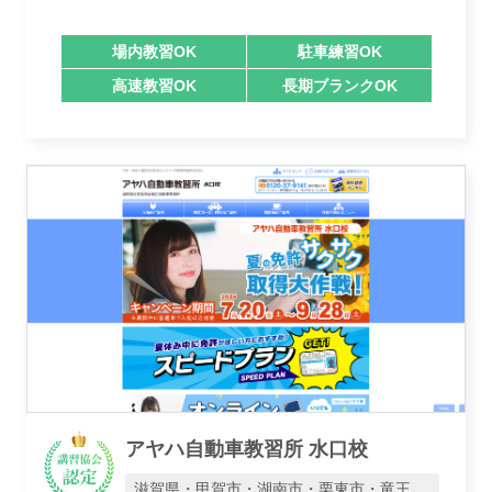
業者様登録はこちら
場内教習OK
駐車練習OK
高速教習OK
長期ブランクOK
アヤハ自動車教習所 水口校
滋賀県・甲賀市・湖南市・栗東市・竜王