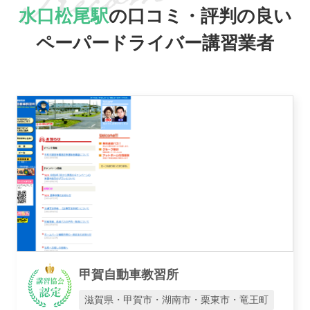
水口松尾駅
の口コミ・評判の良い
ペーパードライバー講習業者
おすすめ業者
講習トピックス
運営会社
甲賀自動車教習所
滋賀県・甲賀市・湖南市・栗東市・竜王町