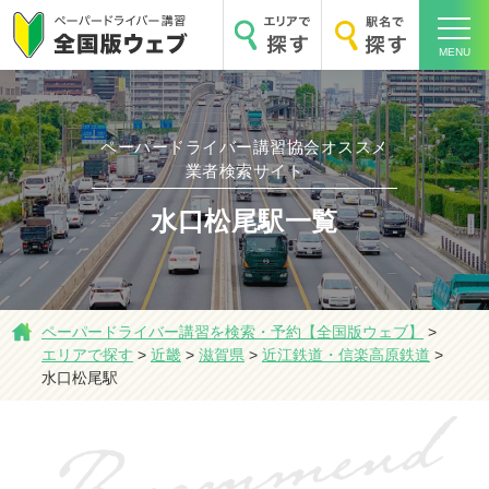
MENU
ペーパードライバー講習協会オススメ
業者検索サイト
ホーム
水口松尾駅一覧
エリアで探す
ペーパードライバー講習を検索・予約【全国版ウェブ】
>
エリアで探す
>
近畿
>
滋賀県
>
近江鉄道・信楽高原鉄道
>
水口松尾駅
駅名で探す