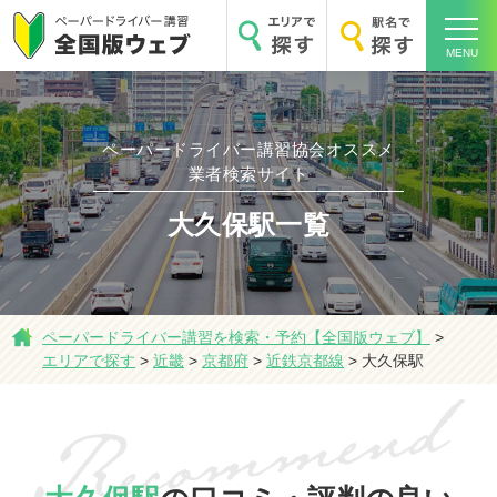
MENU
ペーパードライバー講習協会オススメ
ホーム
業者検索サイト
大久保駅一覧
エリアで探す
ペーパードライバー講習を検索・予約【全国版ウェブ】
>
エリアで探す
>
近畿
>
京都府
>
近鉄京都線
>
大久保駅
駅名で探す