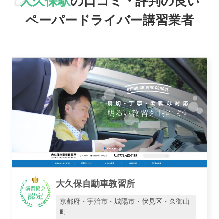
大久保駅
の口コミ・評判の良い
おすすめ業者
ペーパードライバー講習業者
講習トピックス
運営会社
大久保自動車教習所
業者様登録はこちら
京都府・宇治市・城陽市・伏見区・久御山
町