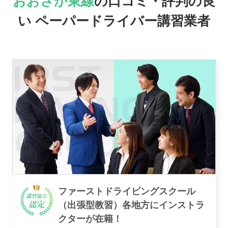
おおさか東線
の口コミ・評判の良
駅名で探す
い
ペーパードライバー講習業者
おすすめ業者
講習トピックス
ファーストドライビングスクール
（出張型教習）各地方にインストラ
クターが在籍！
運営会社