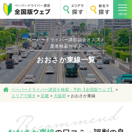
MENU
ペーパードライバー講習協会オススメ
業者検索サイト
ホーム
おおさか東線一覧
ペーパードライバー講習を検索・予約【全国版ウェブ】
>
エリアで探す
エリアで探す
>
近畿
>
大阪府
>
おおさか東線