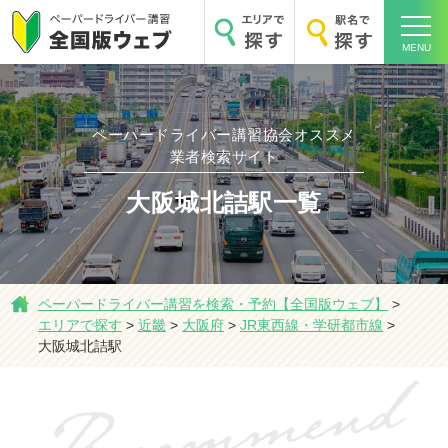
MENU
ペーパードライバー講習協会オススメ
業者検索サイト
ホーム
大阪城北詰駅一覧
エリアで探す
ペーパードライバー講習を検索・予約【全国版ウェブ】
>
エリアで探す
>
近畿
>
大阪府
>
JR東西線・学研都市線
>
大阪城北詰駅
駅名で探す