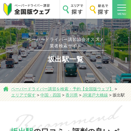
MENU
ペーパードライバー講習協会オススメ
ホーム
業者検索サイト
坂出駅一覧
エリアで探す
ペーパードライバー講習を検索・予約【全国版ウェブ】
>
エリアで探す
>
中国・四国
>
香川県
>
JR瀬戸大橋線
>
坂出駅
駅名で探す