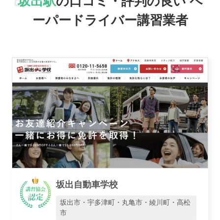
坂出駅
の口コミ・評判の良い
ペ
おすすめ業者
ーパードライバー講習業者
講習トピックス
運営会社
坂出自動車学校
業者様登録はこちら
坂出市・宇多津町・丸亀市・綾川町・高松
市