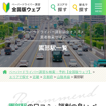
MENU
ペーパードライバー講習協会オススメ
ホーム
業者検索サイト
園部駅一覧
エリアで探す
ペーパードライバー講習を検索・予約【全国版ウェブ】
>
エリアで探す
>
近畿
>
京都府
>
山陰本線
>
園部駅
駅名で探す