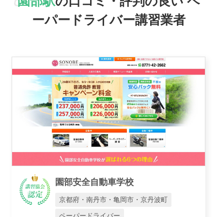
園部駅
の口コミ・評判の良い
ペ
おすすめ業者
ーパードライバー講習業者
講習トピックス
運営会社
園部安全自動車学校
業者様登録はこちら
京都府・南丹市・亀岡市・京丹波町
ペーパードライバー