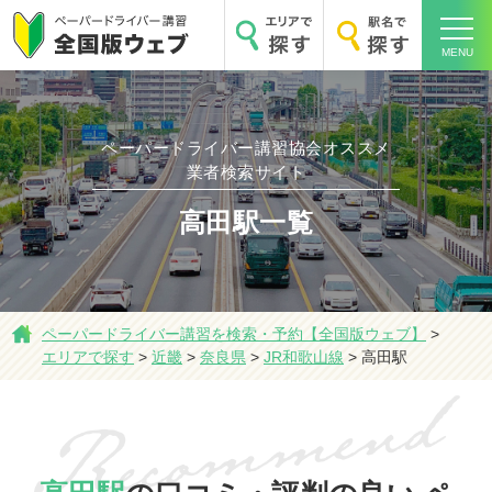
MENU
ペーパードライバー講習協会オススメ
ホーム
業者検索サイト
高田駅一覧
エリアで探す
ペーパードライバー講習を検索・予約【全国版ウェブ】
>
エリアで探す
>
近畿
>
奈良県
>
JR和歌山線
>
高田駅
駅名で探す