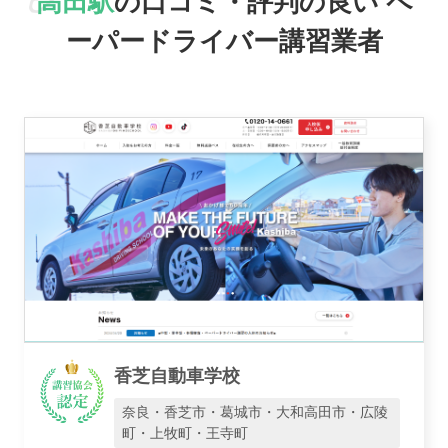
高田駅
の口コミ・評判の良い
ペ
おすすめ業者
ーパードライバー講習業者
講習トピックス
運営会社
香芝自動車学校
業者様登録はこちら
奈良・香芝市・葛城市・大和高田市・広陵
町・上牧町・王寺町