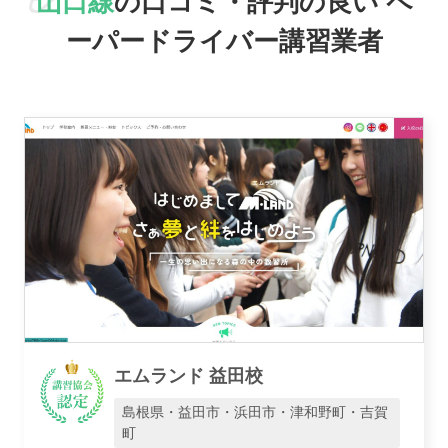
山口線
の口コミ・評判の良い
ペ
おすすめ業者
ーパードライバー講習業者
講習トピックス
運営会社
エムランド 益田校
業者様登録はこちら
島根県・益田市・浜田市・津和野町・吉賀
町