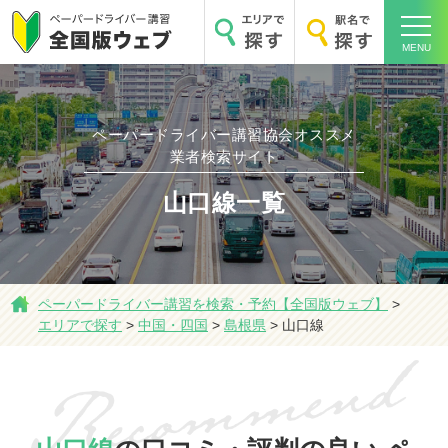
MENU
ペーパードライバー講習協会オススメ
ホーム
業者検索サイト
山口線一覧
エリアで探す
ペーパードライバー講習を検索・予約【全国版ウェブ】
>
エリアで探す
>
中国・四国
>
島根県
>
山口線
駅名で探す