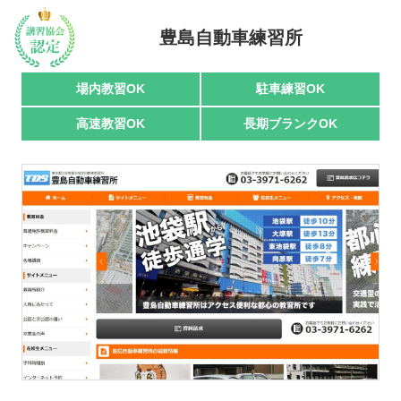
豊島自動車練習所
駅名で探す
場内教習OK
駐車練習OK
高速教習OK
長期ブランクOK
おすすめ業者
講習トピックス