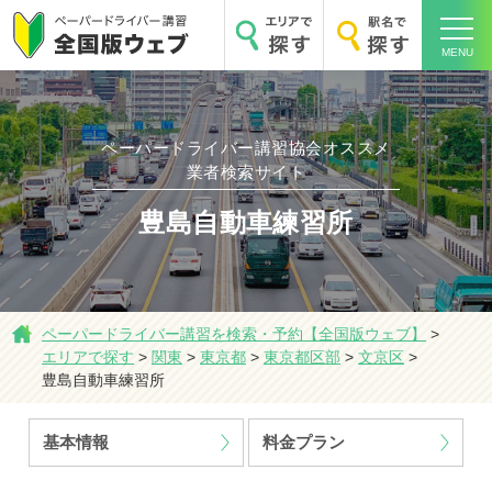
MENU
ペーパードライバー講習協会オススメ
業者検索サイト
ホーム
豊島自動車練習所
ペーパードライバー講習を検索・予約【全国版ウェブ】
>
エリアで探す
>
関東
>
東京都
>
東京都区部
>
文京区
>
エリアで探す
豊島自動車練習所
基本情報
料金プラン