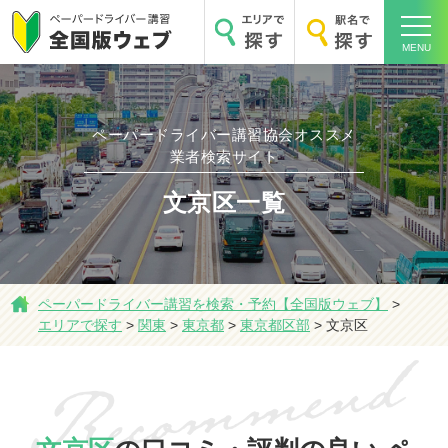
MENU
ペーパードライバー講習協会オススメ
業者検索サイト
ホーム
文京区一覧
ペーパードライバー講習を検索・予約【全国版ウェブ】
>
エリアで探す
エリアで探す
>
関東
>
東京都
>
東京都区部
>
文京区