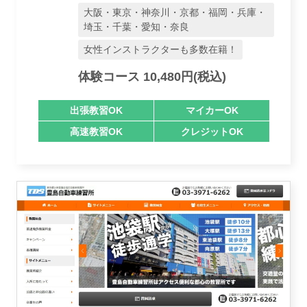
大阪・東京・神奈川・京都・福岡・兵庫・
埼玉・千葉・愛知・奈良
女性インストラクターも多数在籍！
体験コース 10,480円(税込)
出張教習OK
マイカーOK
高速教習OK
クレジットOK
業者様登録はこちら