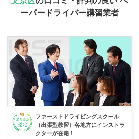
文京区
の口コミ・評判の良い
ペ
駅名で探す
ーパードライバー講習業者
おすすめ業者
講習トピックス
ファーストドライビングスクール
（出張型教習）各地方にインストラ
運営会社
クターが在籍！