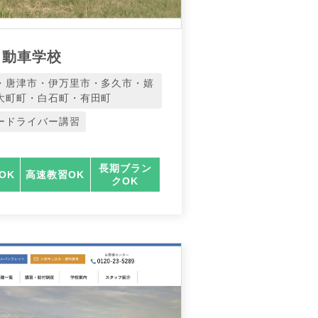
自動車学校
・唐津市・伊万里市・多久市・嬉
大町町・白石町・有田町
ードライバー講習
長期ブラン
OK
高速教習OK
クOK