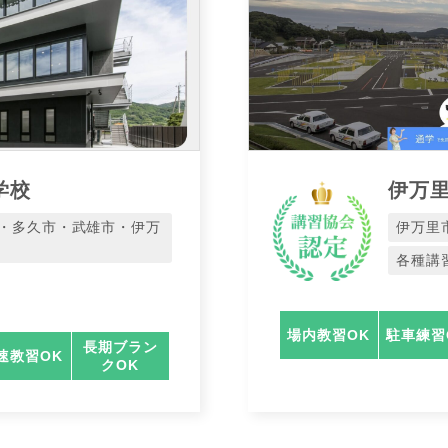
学校
伊万
・多久市・武雄市・伊万
伊万里
各種講
場内教習OK
駐車練習
長期ブラン
速教習OK
クOK