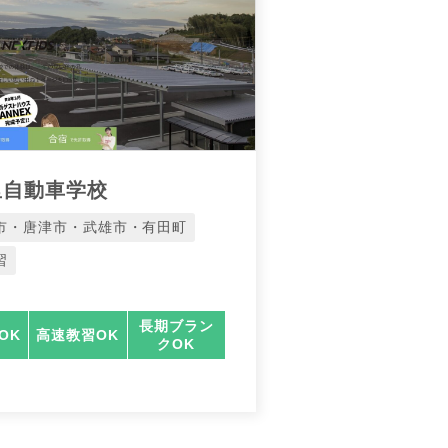
里自動車学校
市・唐津市・武雄市・有田町
習
長期ブラン
OK
高速教習OK
クOK