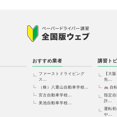
おすすめ業者
講習ト
ファーストドライビング
【大阪
ス...
先...
（株）八重山自動車学校...
自転.
宮古自動車学校...
指定自
許...
美池自動車学校...
運転初
や...