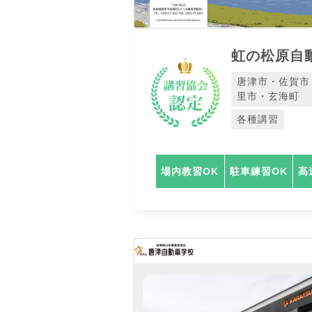
虹の松原自
唐津市・佐賀市
里市・玄海町
各種講習
場内教習OK
駐車練習OK
高