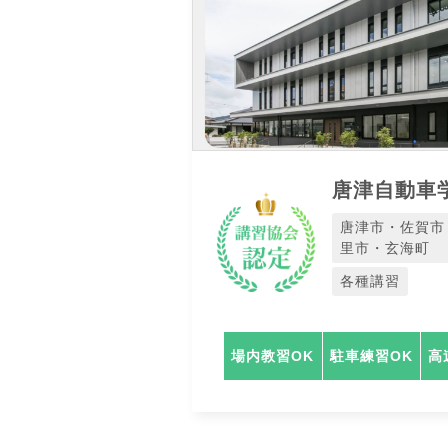
唐津自動車
唐津市・佐賀市
里市・玄海町
各種講習
場内教習OK
駐車練習OK
高