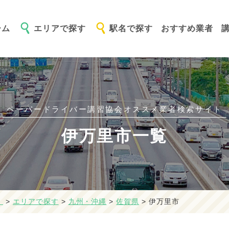
ーム
エリアで探す
駅名で探す
おすすめ業者
ペーパードライバー講習協会オススメ
業者検索サイト
伊万里市一覧
】
>
エリアで探す
>
九州・沖縄
>
佐賀県
>
伊万里市