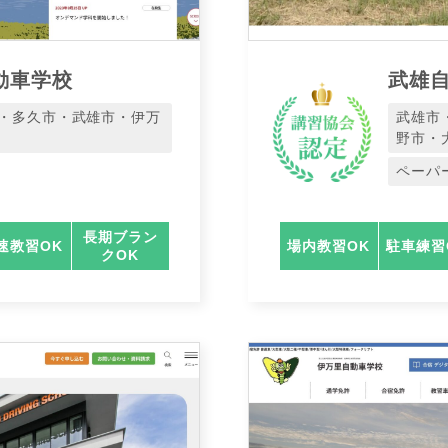
動車学校
武雄
・多久市・武雄市・伊万
武雄市
野市・
ペーパ
長期ブラン
速教習OK
場内教習OK
駐車練習
クOK