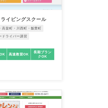
ドライビングスクール
・高畠町・川西町・飯豊町
ードライバー講習
長期ブラン
OK
高速教習OK
クOK