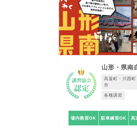
山形・県南
高畠町・川西町
市
各種講習
場内教習OK
駐車練習OK
高