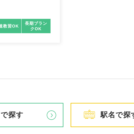
長期ブラン
速教習OK
クOK
アで探す
駅名で探