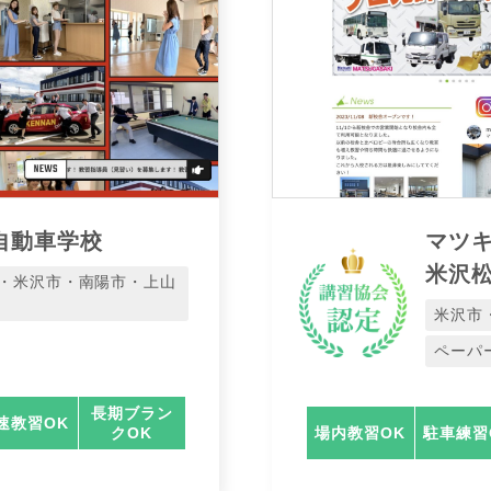
自動車学校
マツ
米沢
・米沢市・南陽市・上山
米沢市
ペーパ
長期ブラン
速教習OK
クOK
場内教習OK
駐車練習