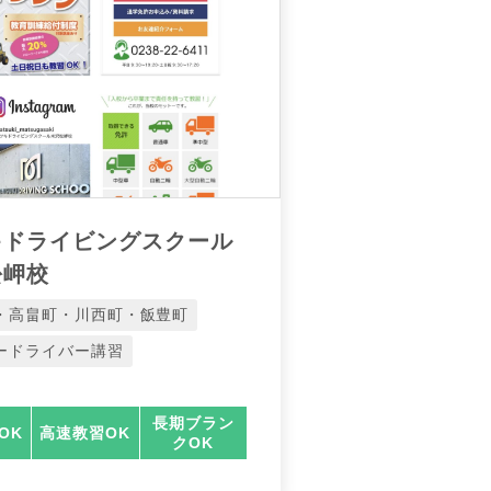
キドライビングスクール
松岬校
・高畠町・川西町・飯豊町
ードライバー講習
長期ブラン
OK
高速教習OK
クOK