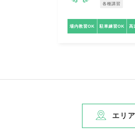
各種講習
場内教習OK
駐車練習OK
高
エリ