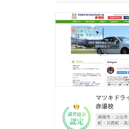
マツキドラ
赤湯校
南陽市・上山市
町・川西町・高