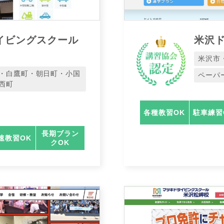
イビングスクール
米沢
米沢市
・白鷹町・朝日町・小国
ペーパ
西町
各種教習OK
駐車練習
長期ブラン
速教習OK
クOK