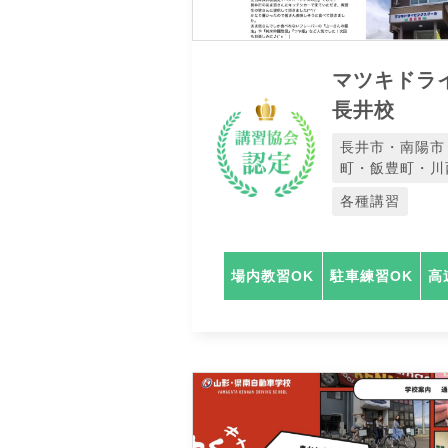
マツキドラ
長井校
長井市・南陽市
町・飯豊町・川
各種講習
場内教習OK
駐車練習OK
高