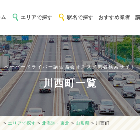
ーム
エリアで探す
駅名で探す
おすすめ業者
ペーパードライバー講習協会オススメ
業者検索サイト
川西町一覧
】
>
エリアで探す
>
北海道・東北
>
山形県
>
川西町