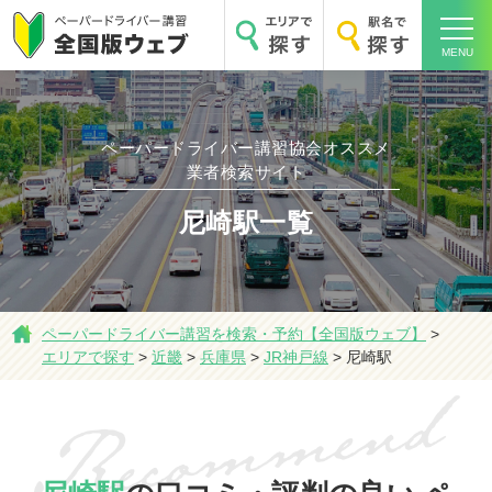
MENU
ペーパードライバー講習協会オススメ
ホーム
業者検索サイト
尼崎駅一覧
エリアで探す
ペーパードライバー講習を検索・予約【全国版ウェブ】
>
エリアで探す
>
近畿
>
兵庫県
>
JR神戸線
>
尼崎駅
駅名で探す