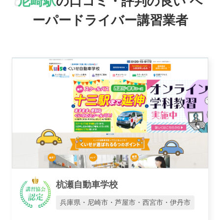
尼崎駅
の口コミ・評判の良い
ペ
おすすめ業者
ーパードライバー講習業者
講習トピックス
運営会社
業者様登録はこちら
杭瀬自動車学校
兵庫県・尼崎市・芦屋市・西宮市・伊丹市